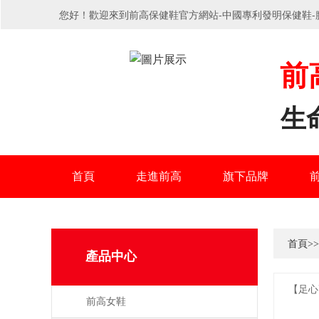
您好！歡迎來到前高保健鞋官方網站-中國專利發明保健鞋-
前
生
首頁
走進前高
旗下品牌
首頁
>>
產品中心
【足心
前高女鞋
高保健