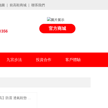
圖 | 前高鞋商城 | 聯系我們
官方商城
1356
九宮步法
投資合作
客戶體驗
高】防震 透氣鞋墊 前
鞋墊橙色