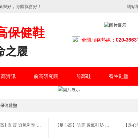
腿腳好，身體就會好！
網站地
高保健鞋
全國服務熱線
：
020-3663
命之履
前高資訊
前高研究院
前高鞋
養生鞋墊
保健鞋墊
高】防震 透氣鞋墊 前
【足心高】防震 透氣鞋墊 前
【足心
鞋墊藍色
高保健鞋墊灰色
高保健