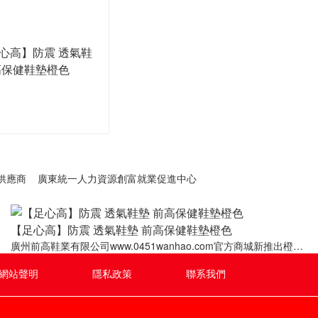
供應商
廣東統一人力資源創富就業促進中心
【足心高】防震 透氣鞋墊 前高保健鞋墊橙色
廣州前高鞋業有限公司www.0451wanhao.com官方商城新推出橙色
款【足心高】防震、透氣的保健鞋墊及具有平衡、按摩、保健功能
的前高保健鞋，特別適合平衡及緩解高跟鞋、增高鞋、平底鞋產生
網站聲明
隱私政策
聯系我們
的不適。草粵行致力于傳播足脊健康理念，掀起整個鞋業革命，腿
腳好，身體就會好！財富熱線：020-37326156!