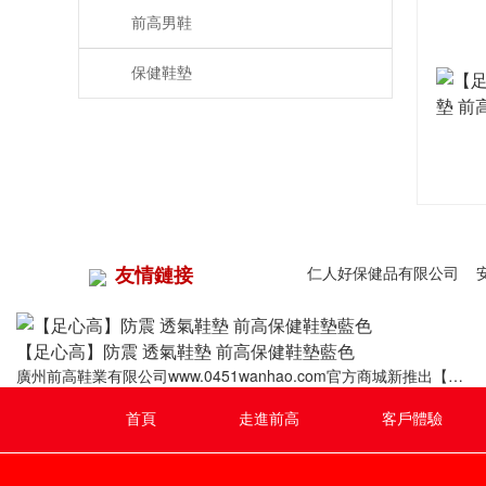
前高男鞋
保健鞋墊
友情鏈接
仁人好保健品有限公司
【足心高】防震 透氣鞋墊 前高保健鞋墊藍色
廣州前高鞋業有限公司www.0451wanhao.com官方商城新推出【足
心高】防震、透氣的保健鞋墊及具有平衡、按摩、保健功能的前高
保健鞋，特別適合平衡及緩解高跟鞋、增高鞋、平底鞋產生的不
首頁
走進前高
客戶體驗
適。草粵行致力于傳播足脊健康理念，掀起整個鞋業革命，腿腳
好，身體就會好！財富熱線：020-37326156!