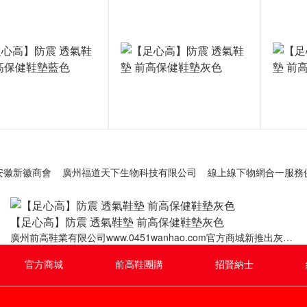
安徽新徽商會
廣州福道天下生物科技有限公司
線上線下物網合一服務
【足心高】防震 透氣鞋墊 前高保健鞋墊灰色
廣州前高鞋業有限公司www.0451wanhao.com官方商城新推出灰色
款【足心高】防震、透氣的保健鞋墊及具有平衡、按摩、保健功能
的前高保健鞋，特別適合平衡及緩解高跟鞋、增高鞋、平底鞋產生
官方商城
前高鞋團購
招賢納士
的不適。草粵行致力于傳播足脊健康理念，掀起整個鞋業革命，腿
腳好，身體就會好！財富熱線：020-37326156!